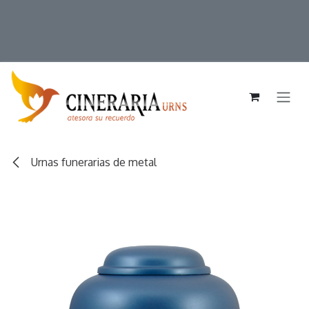
Ir al contenido
Urnas funerarias de metal